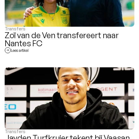
Transfers
Zoï van de Ven transfereert naar 
Nantes FC
Lees artikel
Transfers
Jayden Turfkruier tekent bij Vaasan 